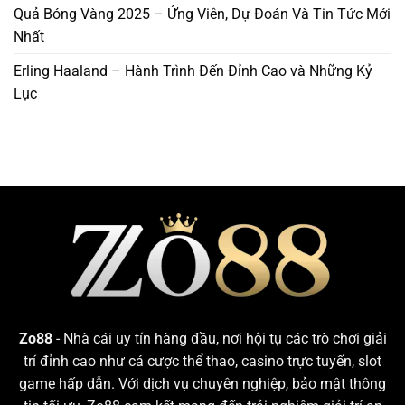
Quả Bóng Vàng 2025 – Ứng Viên, Dự Đoán Và Tin Tức Mới
Nhất
Erling Haaland – Hành Trình Đến Đỉnh Cao và Những Kỷ
Lục
Zo88
- Nhà cái uy tín hàng đầu, nơi hội tụ các trò chơi giải
trí đỉnh cao như cá cược thể thao, casino trực tuyến, slot
game hấp dẫn. Với dịch vụ chuyên nghiệp, bảo mật thông