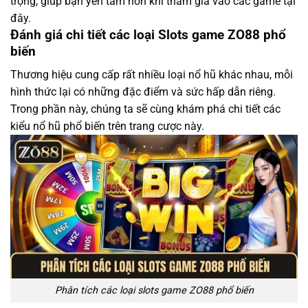
trọng, giúp bạn yên tâm hơn khi tham gia vào các game tại
đây.
Đánh giá chi tiết các loại Slots game ZO88 phổ
biến
Thương hiệu cung cấp rất nhiều loại nổ hũ khác nhau, mỗi
hình thức lại có những đặc điểm và sức hấp dẫn riêng.
Trong phần này, chúng ta sẽ cùng khám phá chi tiết các
kiểu nổ hũ phổ biến trên trang cược này.
Phân tích các loại slots game ZO88 phổ biến