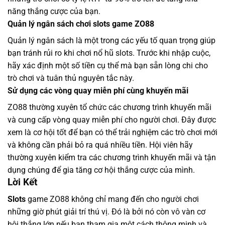
năng thắng cược của bạn.
Quản lý ngân sách chơi slots game ZO88
Quản lý ngân sách là một trong các yếu tố quan trọng giúp
bạn tránh rủi ro khi chơi nổ hũ slots. Trước khi nhập cuộc,
hãy xác định một số tiền cụ thể mà bạn sẵn lòng chi cho
trò chơi và tuân thủ nguyên tắc này.
Sử dụng các vòng quay miễn phí cùng khuyến mãi
ZO88 thường xuyên tổ chức các chương trình khuyến mãi
và cung cấp vòng quay miễn phí cho người chơi. Đây được
xem là cơ hội tốt để bạn có thể trải nghiệm các trò chơi mới
và không cần phải bỏ ra quá nhiều tiền. Hội viên hãy
thường xuyên kiểm tra các chương trình khuyến mãi và tận
dụng chúng để gia tăng cơ hội thắng cược của mình.
Lời Kết
Slots
game ZO88 không chỉ mang đến cho người chơi
những giờ phút giải trí thú vị. Đó là bởi nó còn vô vàn cơ
hội thắng lớn nếu bạn tham gia một cách thông minh và