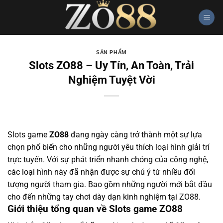
Bỏ
qua
nội
dung
SẢN PHẨM
Slots ZO88 – Uy Tín, An Toàn, Trải
Nghiệm Tuyệt Vời
Slots game
ZO88
đang ngày càng trở thành một sự lựa
chọn phổ biến cho những người yêu thích loại hình giải trí
trực tuyến. Với sự phát triển nhanh chóng của công nghệ,
các loại hình này đã nhận được sự chú ý từ nhiều đối
tượng người tham gia. Bao gồm những người mới bắt đầu
cho đến những tay chơi dày dạn kinh nghiệm tại ZO88.
Giới thiệu tổng quan về Slots game ZO88