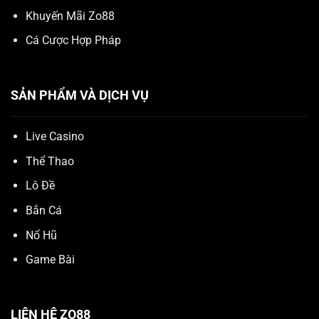
Khuyến Mãi Zo88
Cá Cược Hợp Pháp
SẢN PHẨM VÀ DỊCH VỤ
Live Casino
Thể Thao
Lô Đề
Bắn Cá
Nổ Hũ
Game Bài
LIÊN HỆ ZO88