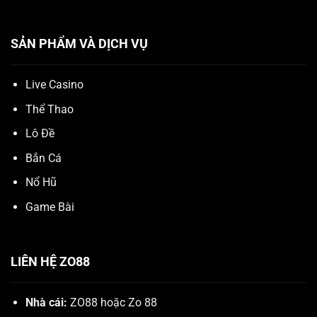
SẢN PHẨM VÀ DỊCH VỤ
Live Casino
Thể Thao
Lô Đề
Bắn Cá
Nổ Hũ
Game Bài
LIÊN HỆ ZO88
Nhà cái:
ZO88 hoặc Zo 88