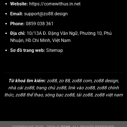
Website:
https://comewithus.in.net
Email:
support@zo88.design
Phone:
0859 038 361
Địa chỉ:
10/13A Đ. Đặng Văn Ngữ, Phường 10, Phú
Nhuận, Hồ Chí Minh, Việt Nam
Sơ đồ trang web:
Sitemap
Từ khoá tìm kiếm:
zo88, zo 88, zo88 com, zo88 design,
nhà cái zo88, trang chủ zo88, link vào zo88, zo88 chính
thức, zo88 thể thao, sòng bạc zo88, tải zo88, zo88 việt nam