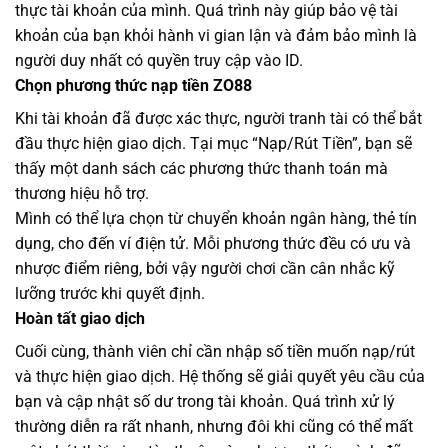
thực tài khoản của mình. Quá trình này giúp bảo vệ tài
khoản của bạn khỏi hành vi gian lận và đảm bảo mình là
người duy nhất có quyền truy cập vào ID.
Chọn phương thức nạp tiền ZO88
Khi tài khoản đã được xác thực, người tranh tài có thể bắt
đầu thực hiện giao dịch. Tại mục “Nạp/Rút Tiền”, bạn sẽ
thấy một danh sách các phương thức thanh toán mà
thương hiệu hỗ trợ.
Mình có thể lựa chọn từ chuyển khoản ngân hàng, thẻ tín
dụng, cho đến ví điện tử. Mỗi phương thức đều có ưu và
nhược điểm riêng, bởi vậy người chơi cần cân nhắc kỹ
lưỡng trước khi quyết định.
Hoàn tất giao dịch
Cuối cùng, thành viên chỉ cần nhập số tiền muốn nạp/rút
và thực hiện giao dịch. Hệ thống sẽ giải quyết yêu cầu của
bạn và cập nhật số dư trong tài khoản. Quá trình xử lý
thường diễn ra rất nhanh, nhưng đôi khi cũng có thể mất