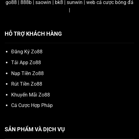
go88
|
888b
|
saowin
|
bk8
|
sunwin
|
web cá cược bóng đ
á
|
HỖ TRỢ KHÁCH HÀNG
Đăng Ký Zo88
Tải App Zo88
Nạp Tiền Zo88
Rút Tiền Zo88
Khuyến Mãi Zo88
Cá Cược Hợp Pháp
SẢN PHẨM VÀ DỊCH VỤ