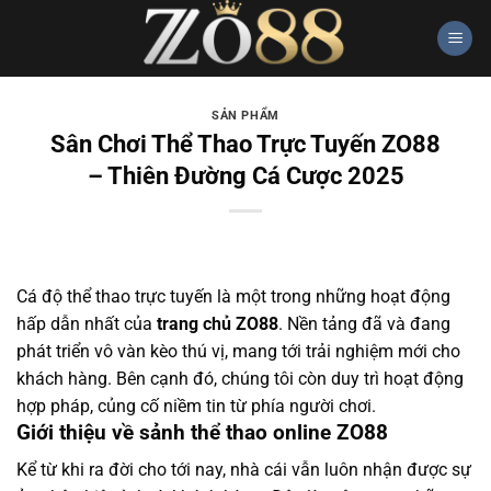
Bỏ
qua
nội
dung
SẢN PHẨM
Sân Chơi Thể Thao Trực Tuyến ZO88
– Thiên Đường Cá Cược 2025
Cá độ thể thao trực tuyến là một trong những hoạt động
hấp dẫn nhất của
trang chủ ZO88
. Nền tảng đã và đang
phát triển vô vàn kèo thú vị, mang tới trải nghiệm mới cho
khách hàng. Bên cạnh đó, chúng tôi còn duy trì hoạt động
hợp pháp, củng cố niềm tin từ phía người chơi.
Giới thiệu về sảnh thể thao online ZO88
Kể từ khi ra đời cho tới nay, nhà cái vẫn luôn nhận được sự