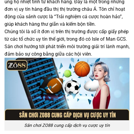
ủng hộ nhiệt tình từ khách hàng. Đây là một trong những
đơn vị uy tín hàng đầu thị thị trường châu Á. Tôn chỉ hoạt
động của sảnh cược là “Trải nghiệm cá cược hoàn hảo”,
giúp khách hàng thư giãn và kiếm bộn tiền.
Chúng tôi là số ít đơn vị trên thị trường được cấp giấy phép
từ các tổ chức uy tín thế giới, trong đó có Isle of Man GCS.
Sân chơi hướng tới phát triển môi trường giải trí lành mạnh,
đảm bảo sự công bằng giữa các hội viên.
Sân chơi ZO88 cung cấp dịch vụ cược uy tín