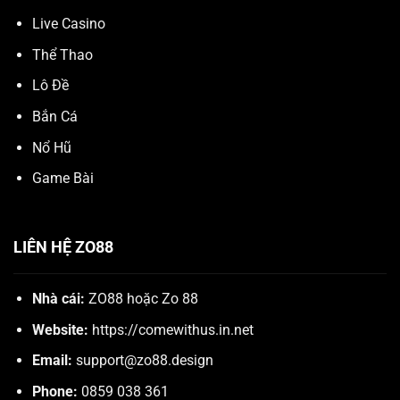
Live Casino
Thể Thao
Lô Đề
Bắn Cá
Nổ Hũ
Game Bài
LIÊN HỆ ZO88
Nhà cái:
ZO88 hoặc Zo 88
Website:
https://comewithus.in.net
Email:
support@zo88.design
Phone:
0859 038 361