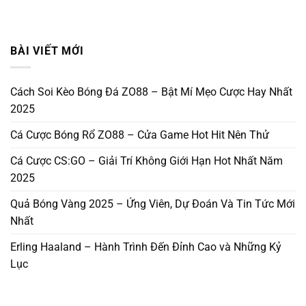
BÀI VIẾT MỚI
Cách Soi Kèo Bóng Đá ZO88 – Bật Mí Mẹo Cược Hay Nhất
2025
Cá Cược Bóng Rổ ZO88 – Cửa Game Hot Hit Nên Thử
Cá Cược CS:GO – Giải Trí Không Giới Hạn Hot Nhất Năm
2025
Quả Bóng Vàng 2025 – Ứng Viên, Dự Đoán Và Tin Tức Mới
Nhất
Erling Haaland – Hành Trình Đến Đỉnh Cao và Những Kỷ
Lục