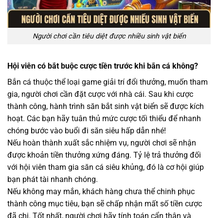
Người chơi cần tiêu diệt được nhiều sinh vật biển
Hội viên có bắt buộc cược tiền trước khi bắn cá không?
Bắn cá thuộc thể loại game giải trí đổi thưởng, muốn tham
gia, người chơi cần đặt cược với nhà cái. Sau khi cược
thành công, hành trình săn bắt sinh vật biển sẽ được kích
hoạt. Các bạn hãy tuân thủ mức cược tối thiểu để nhanh
chóng bước vào buổi đi săn siêu hấp dẫn nhé!
Nếu hoàn thành xuất sắc nhiệm vụ, người chơi sẽ nhận
được khoản tiền thưởng xứng đáng. Tỷ lệ trả thưởng đối
với hội viên tham gia săn cá siêu khủng, đó là cơ hội giúp
bạn phát tài nhanh chóng.
Nếu không may mắn, khách hàng chưa thể chinh phục
thành công mục tiêu, bạn sẽ chấp nhận mất số tiền cược
đã chi. Tốt nhất, người chơi hãy tính toán cẩn thận và