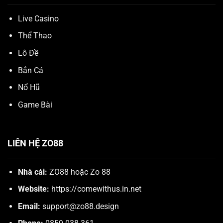
Live Casino
Thể Thao
Lô Đề
Bắn Cá
Nổ Hũ
Game Bài
LIÊN HỆ ZO88
Nhà cái:
ZO88 hoặc Zo 88
Website:
https://comewithus.in.net
Email:
support@zo88.design