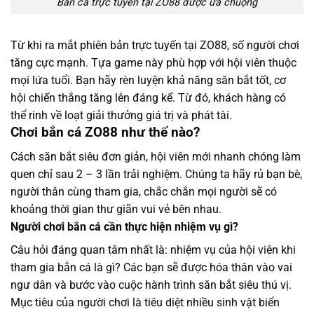
Bắn cá trực tuyến tại ZO88 được ưa chuộng
Từ khi ra mắt phiên bản trực tuyến tại ZO88, số người chơi
tăng cực mạnh. Tựa game này phù hợp với hội viên thuộc
mọi lứa tuổi. Bạn hãy rèn luyện khả năng săn bắt tốt, cơ
hội chiến thắng tăng lên đáng kể. Từ đó, khách hàng có
thể rinh về loạt giải thưởng giá trị và phát tài.
Chơi bắn cá ZO88 như thế nào?
Cách săn bắt siêu đơn giản, hội viên mới nhanh chóng làm
quen chỉ sau 2 – 3 lần trải nghiệm. Chúng ta hãy rủ bạn bè,
người thân cùng tham gia, chắc chắn mọi người sẽ có
khoảng thời gian thư giãn vui vẻ bên nhau.
Người chơi bắn cá cần thực hiện nhiệm vụ gì?
Câu hỏi đáng quan tâm nhất là: nhiệm vụ của hội viên khi
tham gia bắn cá là gì? Các bạn sẽ được hóa thân vào vai
ngư dân và bước vào cuộc hành trình săn bắt siêu thú vị.
Mục tiêu của người chơi là tiêu diệt nhiều sinh vật biển