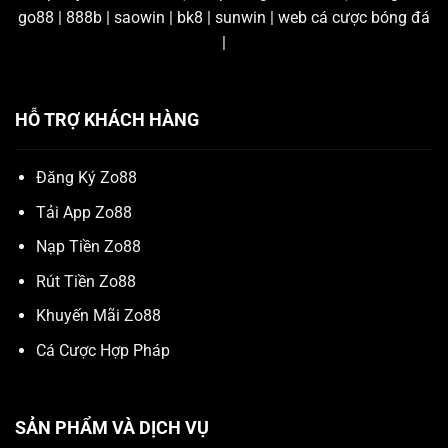
go88
|
888b
|
saowin
|
bk8
|
sunwin
|
web cá cược bóng đ
á
|
HỖ TRỢ KHÁCH HÀNG
Đăng Ký Zo88
Tải App Zo88
Nạp Tiền Zo88
Rút Tiền Zo88
Khuyến Mãi Zo88
Cá Cược Hợp Pháp
SẢN PHẨM VÀ DỊCH VỤ