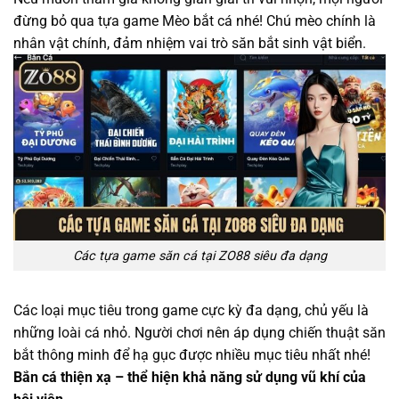
đừng bỏ qua tựa game Mèo bắt cá nhé! Chú mèo chính là
nhân vật chính, đảm nhiệm vai trò săn bắt sinh vật biển.
Các tựa game săn cá tại ZO88 siêu đa dạng
Các loại mục tiêu trong game cực kỳ đa dạng, chủ yếu là
những loài cá nhỏ. Người chơi nên áp dụng chiến thuật săn
bắt thông minh để hạ gục được nhiều mục tiêu nhất nhé!
Bắn cá thiện xạ – thể hiện khả năng sử dụng vũ khí của